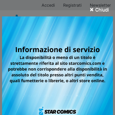
Accedi
Registrati
Newsletter
×
Chiudi
BEYBLADE X
Una nuova era per uno dei giochi più
amati al mondo!
Robin Kazami è un blader dilettante che, dopo una
cocente sconfitta, si ritrova senza squadra,
abbandonato da tutti i suoi compagni. Il fortuito
incontro con l’ex campione Jaxon Cross, però,
cambierà per sempre il suo destino. Ha inizio la storia
di un ragazzo pronto a dedicare tutto se stesso ai
Beyblade e della sua scalata alla X Tower!