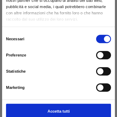
nostri partner che si occupano di analisi dei dati web,
pubblicità e social media, i quali potrebbero combinarle
con altre informazioni che ha fornito loro o che hanno
BEYBLADE X n. 2
raccolto dal suo utilizzo dei loro servizi.
09/06/2026
Selezione
Necessari
del
€ 7,90
consenso
Preferenze
Statistiche
Marketing
Accetta tutti