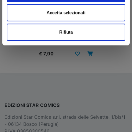
Accetta selezionati
BEYBLADE X n. 1
Rifiuta
07/04/2026
€ 7,90
EDIZIONI STAR COMICS
Edizioni Star Comics s.r.l. strada delle Selvette, 1/bis/1
- 06134 Bosco (Perugia)
P.IVA 03850300546