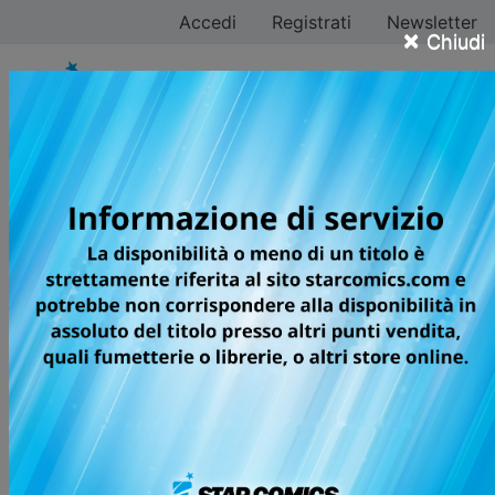
Accedi
Registrati
Newsletter
×
Chiudi
Homura Kawamoto
Tutti i fumetti