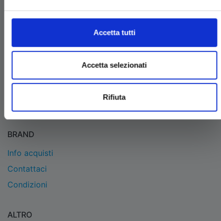
EDIZIONI STAR COMICS
Edizioni Star Comics s.r.l. strada delle Selvette, 1/bis/1
Accetta tutti
- 06134 Bosco (Perugia)
P.IVA 03850300546
Tel.
+39 075 591 8353
- per informazioni
Accetta selezionati
info@starcomics.com
, per informazioni sugli acquisti
acquistaonline@starcomics.com
Rifiuta
BRAND
Info acquisti
Contattaci
Condizioni
ALTRO