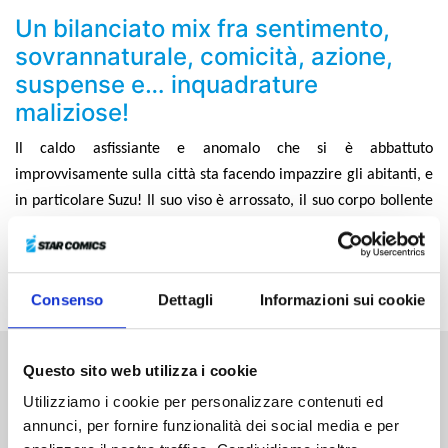
Un bilanciato mix fra sentimento,
sovrannaturale, comicità, azione,
suspense e… inquadrature
maliziose!
Il caldo asfissiante e anomalo che si è abbattuto
improvvisamente sulla città sta facendo impazzire gli abitanti, e
in particolare Suzu! Il suo viso è arrossato, il suo corpo bollente
e grondante di sudore... Matsuri, dal canto suo, si ritrova in
balia della giovane e dei suoi singolari comportamenti. Che ne
sarà dei due ragazzi colpiti dalla terribile calura?!
Consenso
Dettagli
Informazioni sui cookie
Questo sito web utilizza i cookie
Altri volumi della serie
Utilizziamo i cookie per personalizzare contenuti ed
annunci, per fornire funzionalità dei social media e per