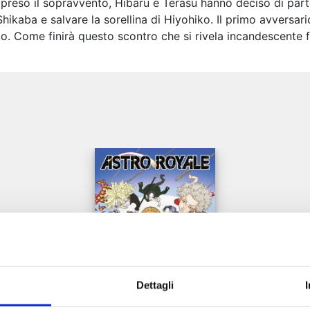
reso il sopravvento, Hibaru e Terasu hanno deciso di partec
 Shikaba e salvare la sorellina di Hiyohiko. Il primo avversar
o. Come finirà questo scontro che si rivela incandescente f
e
Dettagli