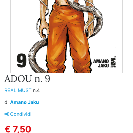
ADOU n. 9
REAL MUST
n.4
di
Amano Jaku
Condividi
€ 7,50