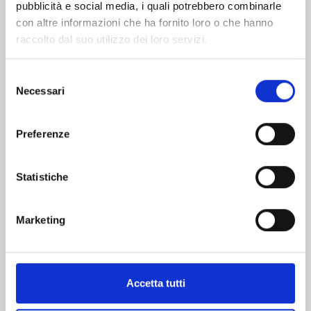
pubblicità e social media, i quali potrebbero combinarle
con altre informazioni che ha fornito loro o che hanno
raccolto dal suo utilizzo dei loro servizi.
Selezione
Necessari
del
ADOU n. 11
consenso
Preferenze
30/06/2026
Statistiche
€ 7,50
Marketing
Mostra tutto
Accetta tutti