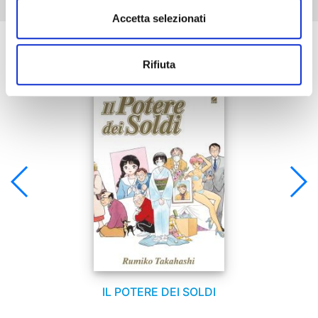
Accetta selezionati
Se ti è piaciuto prova anche:
Rifiuta
IL POTERE DEI SOLDI