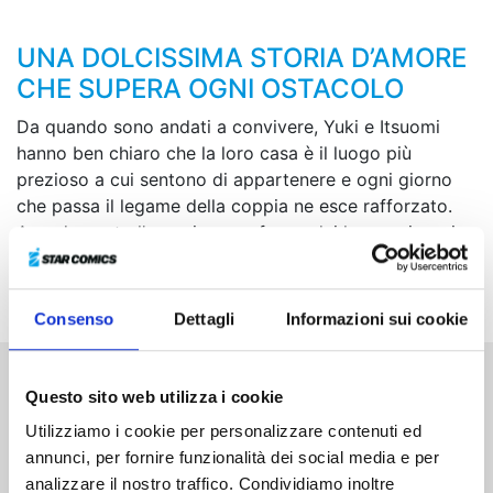
UNA DOLCISSIMA STORIA D’AMORE
CHE SUPERA OGNI OSTACOLO
Da quando sono andati a convivere, Yuki e Itsuomi
hanno ben chiaro che la loro casa è il luogo più
prezioso a cui sentono di appartenere e ogni giorno
che passa il legame della coppia ne esce rafforzato.
Avendo avuto l’ennesima conferma dei loro reciproci
sentimenti, i due si preparano a compiere un ulteriore
passo avanti...
Consenso
Dettagli
Informazioni sui cookie
Questo sito web utilizza i cookie
Altri volumi della serie
Utilizziamo i cookie per personalizzare contenuti ed
annunci, per fornire funzionalità dei social media e per
analizzare il nostro traffico. Condividiamo inoltre