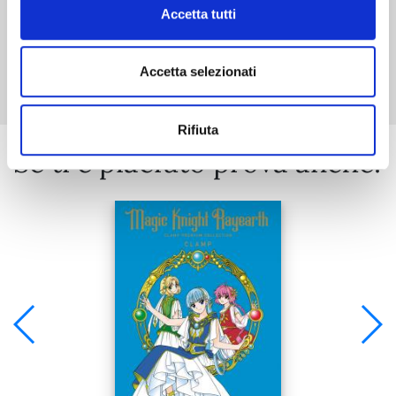
Accetta tutti
Mostra tutto
Accetta selezionati
Rifiuta
Se ti è piaciuto prova anche: