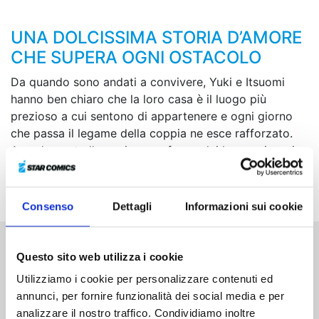
UNA DOLCISSIMA STORIA D’AMORE
CHE SUPERA OGNI OSTACOLO
Da quando sono andati a convivere, Yuki e Itsuomi
hanno ben chiaro che la loro casa è il luogo più
prezioso a cui sentono di appartenere e ogni giorno
che passa il legame della coppia ne esce rafforzato.
Avendo avuto l’ennesima conferma dei loro reciproci
sentimenti, i due si preparano a compiere un ulteriore
passo avanti...
Consenso
Dettagli
Informazioni sui cookie
Questo sito web utilizza i cookie
Altri volumi della serie
Utilizziamo i cookie per personalizzare contenuti ed
annunci, per fornire funzionalità dei social media e per
analizzare il nostro traffico. Condividiamo inoltre