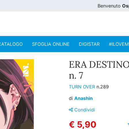
Benvenuto
Os
CATALOGO
SFOGLIA ONLINE
DIGISTAR
#ILOVE
ERA DESTINO
n. 7
TURN OVER
n.289
di
Anashin
Condividi
€ 5,90