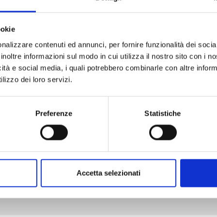
ookie
nalizzare contenuti ed annunci, per fornire funzionalità dei socia
inoltre informazioni sul modo in cui utilizza il nostro sito con i 
ERA DESTINO CHE T’INCONTRASSI n. 6
icità e social media, i quali potrebbero combinarle con altre inform
lizzo dei loro servizi.
24/06/2025
Preferenze
Statistiche
€ 5,90
Accetta selezionati
Mostra tutto