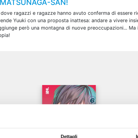
M MATSUNAGA-SAN!
, dove ragazzi e ragazze hanno avuto conferma di essere ric
rende Yuuki con una proposta inattesa: andare a vivere insie
ggiunge però una montagna di nuove preoccupazioni... Ma il 
ppia!
e
Dettagli