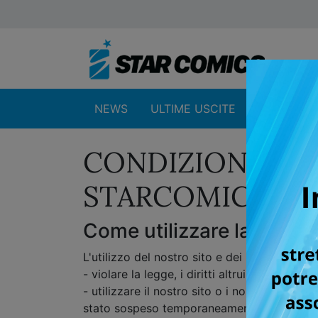
NEWS
ULTIME USCITE
SHOP
CONDIZIONI GEN
STARCOMICS.C
Come utilizzare la piatta
L'utilizzo del nostro sito e dei nostri servizi
- violare la legge, i diritti altrui o le nostre 
- utilizzare il nostro sito o i nostri servizi
stato sospeso temporaneamente o definitiv