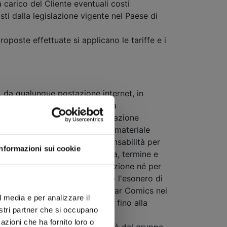
 carico del Cliente eventuali costi
ti dalla legislazione vigente nel Paese di
proposte effettuate si applicano le tariffe e i
, da qualunque postazione internet, in
ico. Star Comics garantisce la
erva la facoltà, previa comunicazione
venduti, nell’ipotesi in cui il materiale
enditore da qualsivoglia responsabilità per
Informazioni sui cookie
i, si esclude qualsiasi garanzia, termine e
amento o per danni alla reputazione né per
gi di alcuni Paesi non ammettono l'esonero di
ento per la responsabilità di Star Comics nei
l media e per analizzare il
 12 mesi precedenti e comunque fino alla
nostri partner che si occupano
azioni che ha fornito loro o