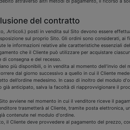
ddebito attraverso altri metodi di pagamento, il ricorso a so
lusione del contratto
ito, .Articoli.) posti in vendita sul Sito devono essere effet
sposizione sul proprio Sito. Gli ordini sono considerati, ai 
 le informazioni relative alle caratteristiche essenziali de
gamento che il Cliente può utilizzare per acquistare ciascu
 e di consegna e del recesso.
siano più disponibili, o in vendita al momento dell'invio del
orrere dal giorno successivo a quello in cui il Cliente mede
oggetto dell’ordine medesimo. In caso di inoltro del modulo 
 già anticipato, salva la facoltà di riapprovvigionare il p
Sito avviene nel momento in cui il venditore riceve il paga
nditore trasmetterà al Cliente, tramite posta elettronica, u
già contenute nel modulo d'ordine.
tto, il Cliente deve provvedere al pagamento del prezzo, con