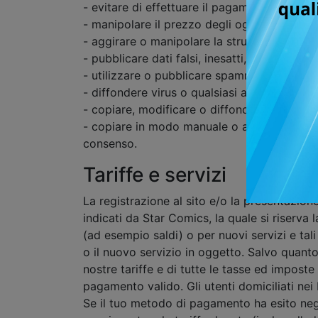
- evitare di effettuare il pagamento degli og
- manipolare il prezzo degli oggetti o interfer
- aggirare o manipolare la struttura delle tar
- pubblicare dati falsi, inesatti, fuorvianti,
- utilizzare o pubblicare spamming, messag
- diffondere virus o qualsiasi altra tecnologi
- copiare, modificare o diffondere il contenuto
- copiare in modo manuale o automatico o rac
consenso.
Tariffe e servizi
La registrazione al sito e/o la presentazione
indicati da Star Comics, la quale si riserva
(ad esempio saldi) o per nuovi servizi e t
o il nuovo servizio in oggetto. Salvo quanto
nostre tariffe e di tutte le tasse ed impost
pagamento valido. Gli utenti domiciliati nei
Se il tuo metodo di pagamento ha esito nega