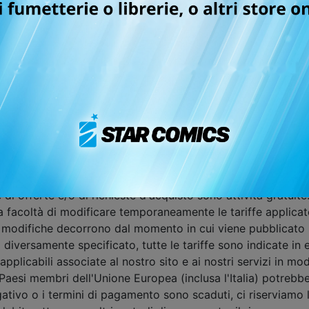
getti acquistati;
ire con le inserzioni di altri utenti;
iffe, l'elaborazione della fatturazione o le tariffe dovute;
 diffamatori o calunniosi (comprese le informazioni personali)
gi a catena o schemi di vendita piramidale;
a volta a danneggiare il sito oppure gli interessi o diritti di 
 del sito o i diritti di proprietà intellettuale e i marchi regi
cogliere in qualsiasi modo informazioni sugli utenti, compre
 di offerte e/o di richieste d'acquisto sono attività gratuite
 la facoltà di modificare temporaneamente le tariffe applica
ali modifiche decorrono dal momento in cui viene pubblicat
 diversamente specificato, tutte le tariffe sono indicate in
e applicabili associate al nostro sito e ai nostri servizi in
 Paesi membri dell'Unione Europea (inclusa l'Italia) potrebb
tivo o i termini di pagamento sono scaduti, ci riserviamo l