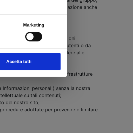
, gli agenti, e qualsiasi società del gruppo,
i, che possa derivare dalla violazione anche
Marketing
La maggior parte delle informazioni
sa in licenza d'uso dai nostri utenti o da
o manuali per copiare o accedere alle
Accetta tutti
co di attività delle nostre infrastrutture
ue Informazioni personali) senza la nostra
tellettuale su tali contenuti;
o del nostro sito;
e procedure adottate per prevenire o limitare