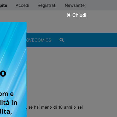
pite
Accedi
Registrati
Newsletter
×
Chiudi
MANGA
#ILOVECOMICS
O
ente vincolanti, se hai meno di 18 anni o sei