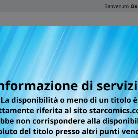
Benvenuto
Os
CATALOGO
SFOGLIA ONLINE
DIGISTAR
#ILOVE
ERALI DI VENDITA SIT
OM
forma
 comporta il divieto di:
regole;
 se non hai la capacità di agire e di stipulare contratti legalm
amente dal nostro sito;