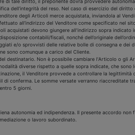
lere di tale diritto, il preponente dovrà provvedere autonom
ica dell’integrità del reso. Nel caso di esercizio del diritto
enditore degli Articoli merce acquistata, inviandola al Vendi
fettuato all’indirizzo del Venditore come specificato nel sito p
coli acquistati devono giungere all'indirizzo sopra indicato i
 disposizione contabili/fiscali, nonché dell’originale dell’o
giati e/o sprovvisti delle relative bolle di consegna e dei
ione sono comunque a carico del Cliente.
l destinatario. Non è possibile cambiare l'Articolo o gli Art
modalità diverse rispetto a quelle sopra indicate, che sono 
inazione, il Venditore provvede a controllare la legittimità d
ail di conferma. Le somme versate verranno riaccreditate tram
entro 5 giorni.
piena autonomia ed indipendenza. Il presente accordo non f
rmediazione o lavoro subordinato.