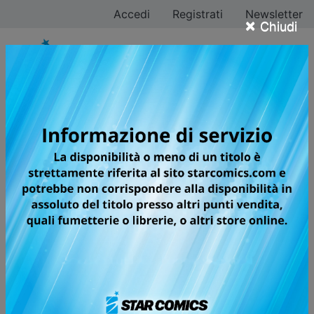
Accedi
Registrati
Newsletter
×
Chiudi
A COUPLE OF
CUCKOOS
LA SCOPPIETTANTE COMMEDIA
ROMANTICA CHE HA ISPIRATO
L’OMONIMA SERIE ANIME DI
SUCCESSO
Nagi Umino è un liceale che spende la maggior parte
del suo tempo a studiare e il cui sogno è classificarsi
al primo posto nelle competizioni scolastiche. La sua