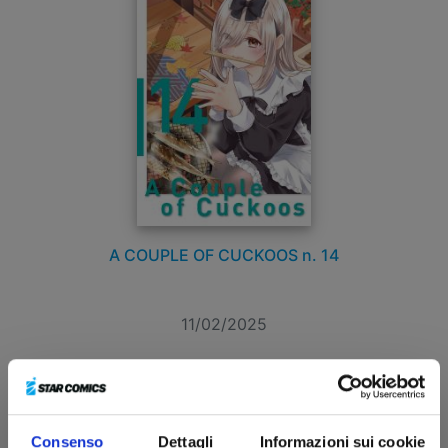
A COUPLE OF CUCKOOS n. 14
11/02/2025
€ 5,90
Consenso
Dettagli
Informazioni sui cookie