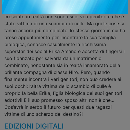
vita monotona e tranquilla, però, viene sconvolta
improvvisamente quando scopre che quelli che l’hanno
cresciuto in realtà non sono i suoi veri genitori e che è
stato vittima di uno scambio di culle. Ma qui le cose si
fanno ancora più complicate: lo stesso giorno in cui ha
preso appuntamento per incontrare la sua famiglia
biologica, conosce casualmente la ricchissima
superstar dei social Erika Amano e accetta di fingersi il
suo fidanzato per salvarla da un matrimonio
combinato, nonostante sia in realtà innamorato della
brillante compagna di classe Hiro. Però, quando
finalmente incontra i veri genitori, non può credere ai
suoi occhi: l’altra vittima dello scambio di culle è
proprio la bella Erika, figlia biologica dei suoi genitori
adottivi! E il suo promesso sposo altri non è che…
Cos’avrà in serbo il futuro per questi due ragazzi
vittime di uno scherzo del destino?!
EDIZIONI DIGITALI