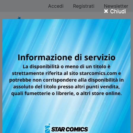
Accedi
Registrati
Newsletter
×
Chiudi
WILD STRAWBERRY
HORROR, FANTASCIENZA,
COMBATTIMENTI E DISEGNI
ASSOLUTAMENTE SPETTACOLARI
IN UNA DELLE OPERE PIÙ
TRAVOLGENTI, VIBRANTI E
D'IMPATTO ATTUALMENTE
SERIALIZZATE SU SHONEN JUMP+!
In un giorno di aprile Tokyo viene misteriosamente
avvolta dalle piante. Dopo accese discussioni su quale