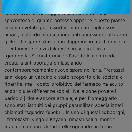
possa esserne la causa, gli abitanti ella metropoli si
sono trovati a fronteggiare una realtà ben più
spaventosa di quanto potesse apparire: queste piante
si sono evolute per assorbire nutrienti dagli esseri
umani, mutando in raccapriccianti parassiti ribattezzati
"jinka". Le spore s'insidiano dapprima in ospiti umani, e
lì lentamente e invisibilmente crescono fino a
"germogliare". trasformando l'ospite in un'orrenda
creatura antropofaga e rilasciando
contemporaneamente nuove spore nell'aria. Trentasei
anni dopo un vaccino è stato scoperto e la società è
ripartita, ma il costo proibitivo del farmaco ha acuito
ancor più le differenze sociali. Nelle zone povere il
pericolo jinka è ancora attuale, e per fronteggiarlo
sono stati istituiti dei gruppi paramilitari specializzati
chiamati "squadre funebri". In uno di questi sobborghi,
i fratellastri Kingo e Kayano, rimasti soli al mondo,
tirano a campare di furtarelli sognando un futuro