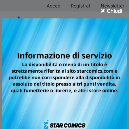
Accedi
Registrati
Newsletter
×
Chiudi
LILI-MEN
OLTRE I LIMITI UMANI!
La vita è un dono prezioso, a prescindere dalla specie.
Una benedizione della natura... tranne che per "loro" ".
Nito, Musashi, Chizuru, Maruko, Reina e i loro
compagni vivono in un misterioso ospedale sin dalla
loro nascita. Qui le loro abilità fisiche vengono
costantemente messe alla prova, attraverso
esperimenti, allenamenti disumani e continui test
attitudinali volti a rendere i loro corpi "normali". Solo
chi supererà le prove ottenendo buoni voti, infatti,