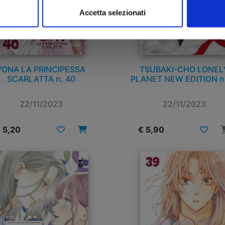
Accetta selezionati
YONA LA PRINCIPESSA
TSUBAKI-CHO LONEL
SCARLATTA n. 40
PLANET NEW EDITION n.
22/11/2023
22/11/2023
 5,20
€ 5,90