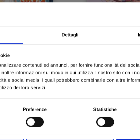
Dettagli
YONA LA PRINCIPESSA
ERA DESTINO CHE
SCARLATTA n. 42
T’INCONTRASSI n. 3
ookie
18/06/2024
26/03/2024
nalizzare contenuti ed annunci, per fornire funzionalità dei socia
inoltre informazioni sul modo in cui utilizza il nostro sito con i 
 5,20
€ 5,90
icità e social media, i quali potrebbero combinarle con altre inform
lizzo dei loro servizi.
Preferenze
Statistiche