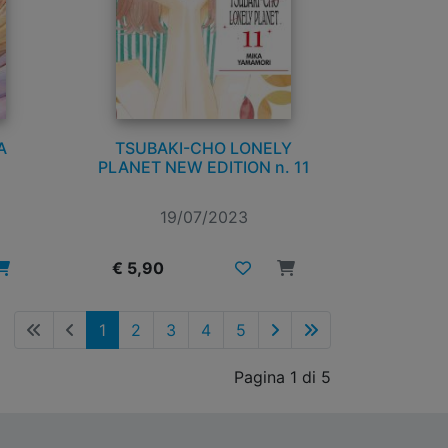
A
TSUBAKI-CHO LONELY
PLANET NEW EDITION n. 11
19/07/2023
€ 5,90
1
2
3
4
5
Pagina 1 di 5