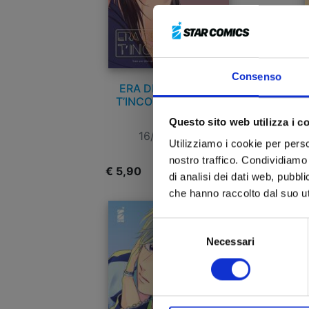
Consenso
ERA DESTINO CHE
T’INCONTRASSI n. 4
Questo sito web utilizza i c
16/07/2024
Utilizziamo i cookie per perso
nostro traffico. Condividiamo 
€ 5,90
€
di analisi dei dati web, pubbl
che hanno raccolto dal suo uti
Selezione
Necessari
del
consenso