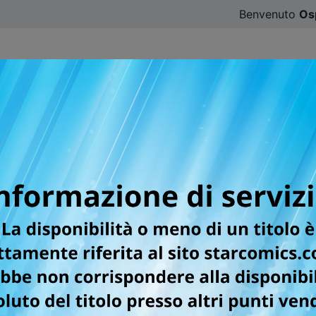
Benvenuto
Os
CATALOGO
SFOGLIA ONLINE
DIGISTAR
#ILOVE
er la testata TURN OVER