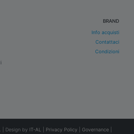
BRAND
Info acquisti
Contattaci
Condizioni
i
. | Design by
IT-AL
|
Privacy Policy
|
Governance
|