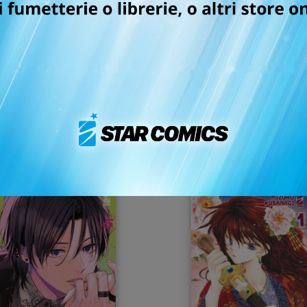
ERA DESTINO CHE
YONA LA PRINCIPESS
T’INCONTRASSI n. 7
SCARLATTA n. 45
07/04/2026
26/08/2025
 5,90
€ 5,20