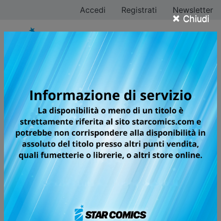
Accedi
Registrati
Newsletter
×
Chiudi
Anteprima Fumetti.
Sfoglia on line i
fumetti StarComics
Guarda in anteprima i tuoi fumetti preferiti. Clicca sul
fumetto che ti interessa per vedere le sue
caratteristiche principali e per sfogliare on line,
gratuitamente, le prime pagine.
Tutti
A
B
C
D
E
F
G
H
I
J
K
L