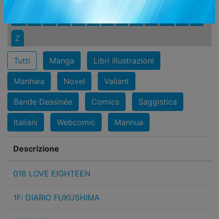
M
N
O
P
Q
R
S
T
U
V
W
X
Y
Z
Tutti
Manga
Libri illustrazioni
Manhwa
Novel
Valiant
Bande Dessinée
Comics
Saggistica
Italiani
Webcomic
Manhua
Descrizione
018 LOVE EIGHTEEN
1F: DIARIO FUKUSHIMA