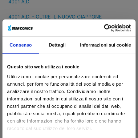
4001 A.D.
4001 A.D. - OLTRE IL NUOVO GIAPPONE
5 CM AL SECONDO
Consenso
Dettagli
Informazioni sui cookie
<HARMONY/>
A COUPLE OF CUCKOOS
Questo sito web utilizza i cookie
Utilizziamo i cookie per personalizzare contenuti ed
A SILENT VOICE
annunci, per fornire funzionalità dei social media e per
analizzare il nostro traffico. Condividiamo inoltre
A+A LE AVVENTURE DI ARCHER E ARMSTRONG
informazioni sul modo in cui utilizza il nostro sito con i
nostri partner che si occupano di analisi dei dati web,
AD ASTRA
pubblicità e social media, i quali potrebbero combinarle
con altre informazioni che ha fornito loro o che hanno
AJIN - DEMI HUMAN
raccolto dal suo utilizzo dei loro servizi.
ARCHER & ARMSTRONG