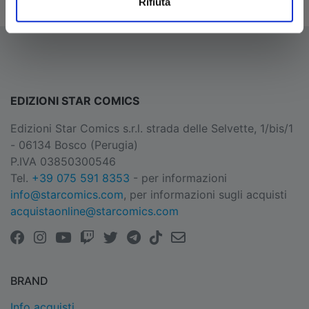
Rifiuta
EDIZIONI STAR COMICS
Edizioni Star Comics s.r.l. strada delle Selvette, 1/bis/1
- 06134 Bosco (Perugia)
P.IVA 03850300546
Tel.
+39 075 591 8353
- per informazioni
info@starcomics.com
, per informazioni sugli acquisti
acquistaonline@starcomics.com
BRAND
Info acquisti