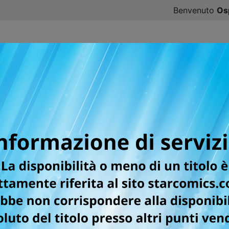
Benvenuto
Os
CATALOGO
SFOGLIA ONLINE
DIGISTAR
#ILOVE
Iscriviti alla newsletter
zzo Email*
ome*