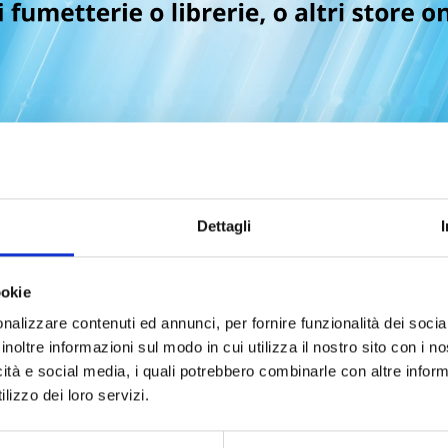
*
ne*
ncia*
Dettagli
 fumetti leggi in un mese?
ookie
nalizzare contenuti ed annunci, per fornire funzionalità dei socia
inoltre informazioni sul modo in cui utilizza il nostro sito con i 
 il tuo fumetto preferito?
icità e social media, i quali potrebbero combinarle con altre inform
lizzo dei loro servizi.
categoria di fumetti preferisci