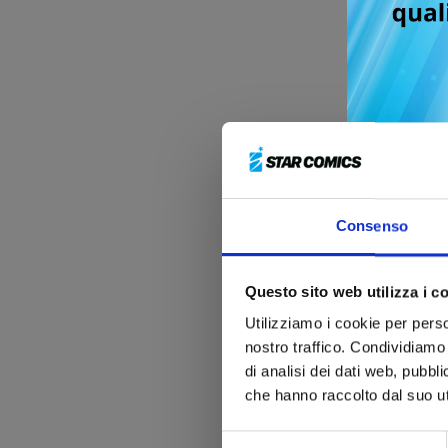
Nome
Comu
Provi
Consenso
Quanti
Questo sito web utilizza i c
Utilizziamo i cookie per perso
nostro traffico. Condividiamo 
Qual'è
di analisi dei dati web, pubbl
che hanno raccolto dal suo uti
Quale 
Selezione