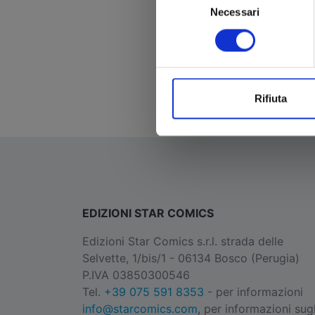
Necessari
del
consenso
Ac
Rifiuta
EDIZIONI STAR COMICS
Edizioni Star Comics s.r.l. strada delle
Selvette, 1/bis/1 - 06134 Bosco (Perugia)
P.IVA 03850300546
Tel.
+39 075 591 8353
- per informazioni
info@starcomics.com
, per informazioni sugl