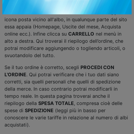
NEL SITO
puoi trovare il fumetto che cerchi.
Per mettere un fumetto nel carrello clicca sull'apposita
icona posta vicino all'albo, in qualunque parte del sito
essa appaia (Homepage, Uscite del mese, Acquista
online ecc.). Infine clicca su
CARRELLO
nel menù in
alto a destra. Qui troverai il riepilogo dell’ordine, che
potrai modificare aggiungendo o togliendo articoli, o
svuotandolo del tutto.
Se il tuo ordine è corretto, scegli
PROCEDI CON
L'ORDINE
. Qui potrai verificare che i tuo dati siano
corretti, sia quelli personali che quelli di spedizione
della merce. In caso contrario potrai modificarli in
tempo reale. In questa pagina troverai anche il
riepilogo della
SPESA TOTALE
, compresa cioè delle
spese di
SPEDIZIONE
(leggi più in basso per
conoscere le varie tariffe in relazione al numero di albi
acquistati).