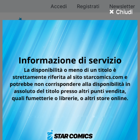
Accedi
Registrati
Newsletter
×
Chiudi
INFORMAZIONI DI
PAGAMENTO
Per fare acquisti nel nostro sito web, innanzitutto è
necessario
REGISTRARSI
. Completata la procedura di
registrazione, inserisci
USERNAME
e
PASSWORD
scelti da te e prosegui nella navigazione del sito.
Nella sezione
ACQUISTA ONLINE
puoi scorrere tutto il
catalogo Star Comics, mentre nel pannello
CERCA