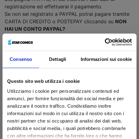
registrazione ed effettuerai il pagamento.
Se non sei registrato a PAYPAL potrai pagare tramite
CARTA DI CREDITO o POSTEPAY cliccando su
NON
HAI UN CONTO PAYPAL?
Una volta fatto l'ordine riceverai in posta elettronica 2
e-mail:
Consenso
Dettagli
Informazioni sui cookie
La conferma d'ordine con il riepilogo del
materiale ordinato.
La ricevuta del pagamento con Carta di Credito.
Questo sito web utilizza i cookie
ATTENZIONE
: Solo se la ricevuta di pagamento
Utilizziamo i cookie per personalizzare contenuti ed
indicherà una transazione valida, l'ordine sarà
annunci, per fornire funzionalità dei social media e per
considerato valido. L'importo sarà addebitato al
analizzare il nostro traffico. Condividiamo inoltre
momento dell’acquisto. Tutti i prezzi degli articoli in
informazioni sul modo in cui utilizza il nostro sito con i
vendita in questo sito sono espressi in
EURO
.
nostri partner che si occupano di analisi dei dati web,
pubblicità e social media, i quali potrebbero combinarle
PAGAMENTO CARTA CULTURA
con altre informazioni che ha fornito loro o che hanno