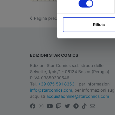
Star Comics
Pagina precedente
Rifiuta
EDIZIONI STAR COMICS
Edizioni Star Comics s.r.l. strada delle
Selvette, 1/bis/1 - 06134 Bosco (Perugia)
P.IVA 03850300546
Tel.
+39 075 591 8353
- per informazioni
info@starcomics.com
, per informazioni sugl
acquisti
acquistaonline@starcomics.com