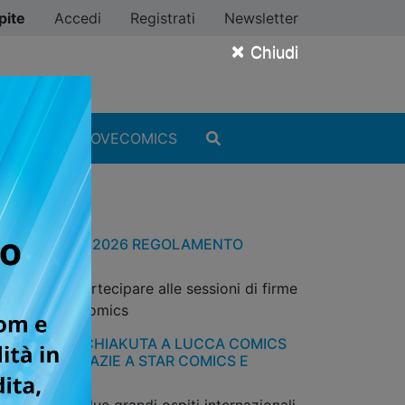
pite
Accedi
Registrati
Newsletter
×
Chiudi
MANGA
#ILOVECOMICS
CON NAPOLI 2026 REGOLAMENTO
ACOPIE
dalità per partecipare alle sessioni di firme
 autori Star Comics
AUTORI DI GACHIAKUTA A LUCCA COMICS
MES 2025 GRAZIE A STAR COMICS E
NCHYROLL