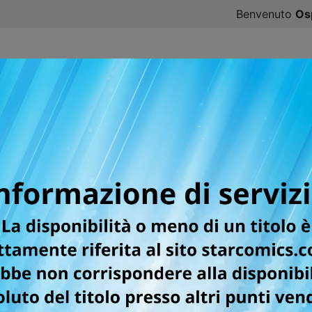
Benvenuto
Os
CATALOGO
SFOGLIA ONLINE
DIGISTAR
#ILOVE
TI
del Libro 2026: gli ospiti,
COMI
FIRM
del Libro 2026: gli ospiti,
Le mo
degli
RA IL PRIDE MONTH 2025
GLI 
& GA
collana Queer, la Wallpaper
CRU
o di Djun (HERE U ARE) ai