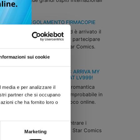
ti i nomi dei due grandi ospiti internazionali
CON 2025 REGOLAMENTO FIRMACOPIE
i Comicon 2025 si avvicina ed è arrivato il
to di svelare le modalità per partecipare
sessioni di firme degli autori Star Comics.
Informazioni sui cookie
ORE AI TEMPI DEI VIDEOGAME: ARRIVA MY
 STORY WITH YAMADA-KUN AT LV999!
enera e divertente commedia romantica
l media e per analizzare il
acconta il fiorire di un amore improbabile in
nostri partner che si occupano
 alle avventure di un videogioco online.
azioni che ha fornito loro o
OBAL MANGA IN TOUR
 i nuovi appuntamenti per incontrare i
tuosi autori dei manga europei Star Comics
Marketing