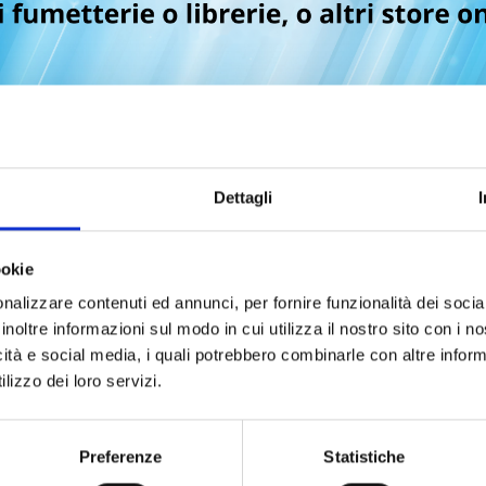
Svela
se dei diritti della comunità
I EVENTI E LE NOVITÀ STAR
COMI
DEL LIBRO
Napol
i firmacopie, panel e
momen
tteranno agli appassionati
alle 
etamente nel mondo del
Dettagli
occidentale.
eprime e gli eventi a
L’AM
5
LOVE
ookie
teprime e gli eventi a
Una t
nalizzare contenuti ed annunci, per fornire funzionalità dei socia
5
che r
inoltre informazioni sul modo in cui utilizza il nostro sito con i 
mezzo
icità e social media, i quali potrebbero combinarle con altre inform
lizzo dei loro servizi.
A AL FESTIVAL DEL
I GL
ELLI CON TANTE ATTIVITÀ
Tutti
talen
Preferenze
Statistiche
15 marzo con gli eventi