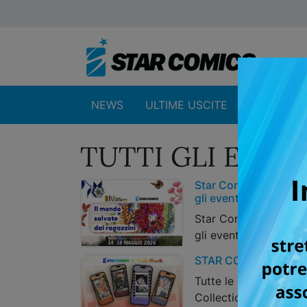
NEWS
ULTIME USCITE
SHOP
TUTTI GLI EVEN
Star Comics al Salone 
gli eventi e le novità
Star Comics al Salone 
gli eventi e le novità
STAR COMICS CELEB
Tutte le novità della 
Collection e l’omaggi