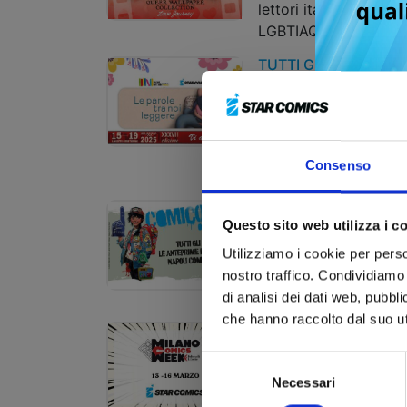
lettori italiani nel me
LGBTIAQ+
TUTTI GLI OSPITI, GL
COMICS AL SALONE 
In programma numeros
laboratori, che perme
di immergersi compl
Consenso
manga e del fumetto 
Tutti gli ospiti, le ant
Comicon Napoli 202
Questo sito web utilizza i c
Tutti gli ospiti, le an
Utilizziamo i cookie per perso
Comicon Napoli 202
nostro traffico. Condividiamo 
di analisi dei dati web, pubbl
che hanno raccolto dal suo uti
STAR COMICS SBARC
FUMETTO DI FELTRIN
Selezione
IMPERDIBILI
Necessari
del
Appuntamento il 14 e 
consenso