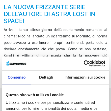
LA NUOVA FRIZZANTE SERIE
DELL’AUTORE DI ASTRA LOST IN
SPACE!
Arriva il tanto atteso giorno dell’appuntamento romantico al
cinema! Nico ha lanciato un incantesimo su Morihito, di norma
poco avvezzo a esprimere i propri sentimenti, portandolo a
rivelare onestamente ciò che prova. Come se non bastasse,
Kanshi è vittima di una magia che lo fa muovere più
velocemente e, arrivati finalmente alle meritate vacanze estive
dopo un turbinio di eventi, ecco che la madre di Nico riceve una
nuova profezia...
Consenso
Dettagli
Informazioni sui cookie
Questo sito web utilizza i cookie
Altri volumi della serie
Utilizziamo i cookie per personalizzare contenuti ed
annunci, per fornire funzionalità dei social media e per