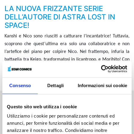
LA NUOVA FRIZZANTE SERIE
DELL’AUTORE DI ASTRA LOST IN
SPACE!
Kanshi e Nico sono riusciti a catturare l’incantatrice! Tuttavia,
scoprono che quest’ultima era solo una collaboratrice e non
l’artefice del piano per colpire Nico. Nel frattempo, infuria la
battaglia tra Keigo, trasformatosi in licantropo, e Morihito! Con
l’arrivo di un ulteriore coinquilino, un vento pieno di novità
comincia a spirare in casa Otogi!
Consenso
Dettagli
Informazioni sui cookie
Questo sito web utilizza i cookie
Altri volumi della serie
Utilizziamo i cookie per personalizzare contenuti ed
annunci, per fornire funzionalità dei social media e per
analizzare il nostro traffico. Condividiamo inoltre