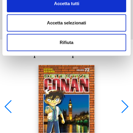
Accetta tutti
Mostra tutto
Accetta selezionati
Rifiuta
Se ti è piaciuto prova anche: