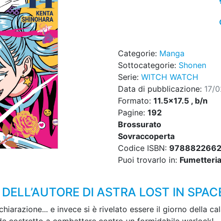
Categorie:
Manga
Sottocategorie:
Shonen
Serie:
WITCH WATCH
Data di pubblicazione:
17/
Formato:
11.5x17.5 , b/n
Pagine:
192
Brossurato
Sovraccoperta
Codice ISBN:
9788822662
Puoi trovarlo in:
Fumetteria,
DELL’AUTORE DI ASTRA LOST IN SPAC
iarazione... e invece si è rivelato essere il giorno della c