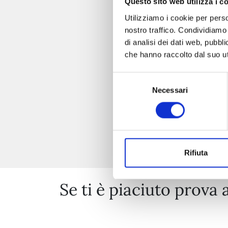
Questo sito web utilizza i c
Utilizziamo i cookie per perso
nostro traffico. Condividiamo 
di analisi dei dati web, pubbl
che hanno raccolto dal suo uti
Selezione
Necessari
del
consenso
Rifiuta
Se ti è piaciuto prova 