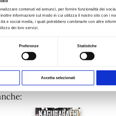
ookie
WITCH WATCH n. 15
nalizzare contenuti ed annunci, per fornire funzionalità dei socia
inoltre informazioni sul modo in cui utilizza il nostro sito con i 
25/08/2026
icità e social media, i quali potrebbero combinarle con altre inform
lizzo dei loro servizi.
€ 5,90
Preferenze
Statistiche
Mostra tutto
Accetta selezionati
anche: