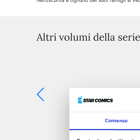
nell’oscurità e ognuno dei suoi famigli si 
Altri volumi della seri
Consenso