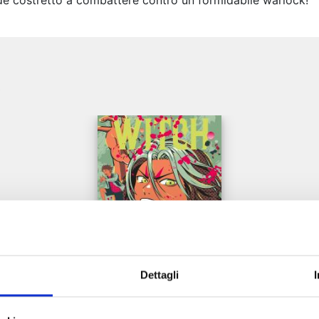
vede costretto a combattere contro un formidabile warlock!
e
Dettagli