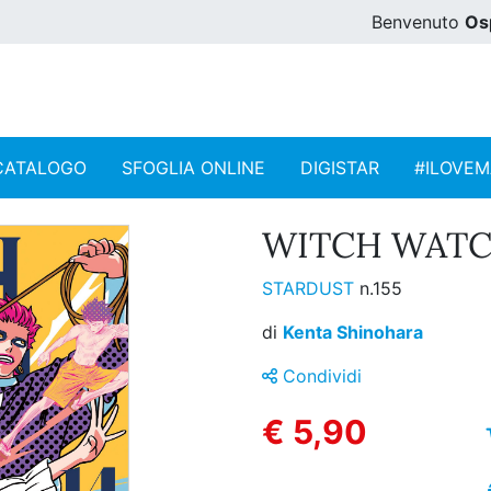
Benvenuto
Os
CATALOGO
SFOGLIA ONLINE
DIGISTAR
#ILOVE
WITCH WATCH
STARDUST
n.155
di
Kenta Shinohara
Condividi
€ 5,90