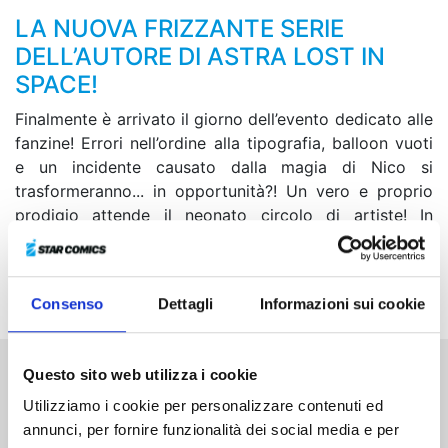
LA NUOVA FRIZZANTE SERIE
DELL’AUTORE DI ASTRA LOST IN
SPACE!
Finalmente è arrivato il giorno dell’evento dedicato alle
fanzine! Errori nell’ordine alla tipografia, balloon vuoti
e un incidente causato dalla magia di Nico si
trasformeranno... in opportunità?! Un vero e proprio
prodigio attende il neonato circolo di artiste! In
seguito, la situazione prende una piega inaspettata
quando Morihito ritrova una sua vecchia conoscenza,
l’oni Ran...
Consenso
Dettagli
Informazioni sui cookie
Questo sito web utilizza i cookie
Altri volumi della serie
Utilizziamo i cookie per personalizzare contenuti ed
annunci, per fornire funzionalità dei social media e per