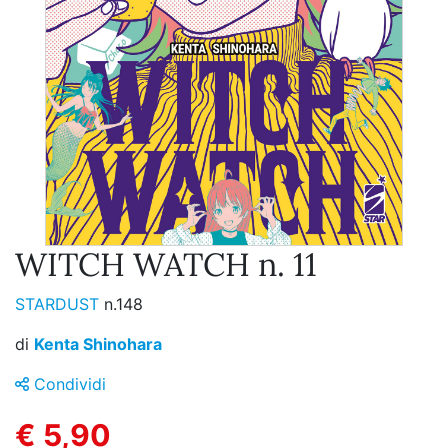
WITCH WATCH n. 11
STARDUST
n.148
di
Kenta Shinohara
Condividi
€ 5,90