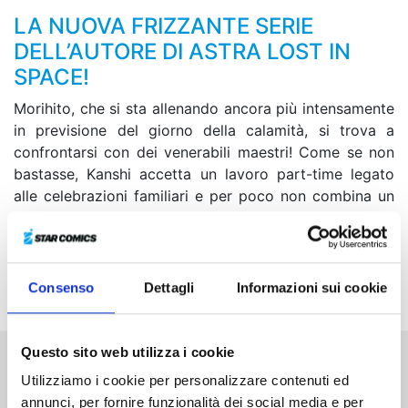
LA NUOVA FRIZZANTE SERIE
DELL’AUTORE DI ASTRA LOST IN
SPACE!
Morihito, che si sta allenando ancora più intensamente
in previsione del giorno della calamità, si trova a
confrontarsi con dei venerabili maestri! Come se non
bastasse, Kanshi accetta un lavoro part-time legato
alle celebrazioni familiari e per poco non combina un
disastro... Fortunatamente una serie di eventi
prodigiosi porta a uno sviluppo inatteso! Infine, al liceo
Asunaro viene assegnata una nuova supplente:
l’episodio crossover con Sket Dance è servito!
Consenso
Dettagli
Informazioni sui cookie
Questo sito web utilizza i cookie
Altri volumi della serie
Utilizziamo i cookie per personalizzare contenuti ed
annunci, per fornire funzionalità dei social media e per