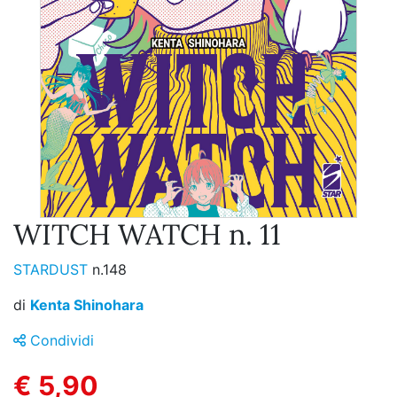
WITCH WATCH n. 11
STARDUST
n.148
di
Kenta Shinohara
Condividi
€ 5,90