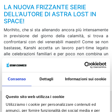
LA NUOVA FRIZZANTE SERIE
DELL’AUTORE DI ASTRA LOST IN
SPACE!
Morihito, che si sta allenando ancora più intensamente
in previsione del giorno della calamità, si trova a
confrontarsi con dei venerabili maestri! Come se non
bastasse, Kanshi accetta un lavoro part-time legato
alle celebrazioni familiari e per poco non combina un
disastro... Fortunatamente una serie di eventi
prodigiosi porta a uno sviluppo inatteso! Infine, al liceo
Asunaro viene assegnata una nuova supplente:
l’episodio crossover con Sket Dance è servito!
Consenso
Dettagli
Informazioni sui cookie
Questo sito web utilizza i cookie
Altri volumi della serie
Utilizziamo i cookie per personalizzare contenuti ed
annunci, per fornire funzionalità dei social media e per