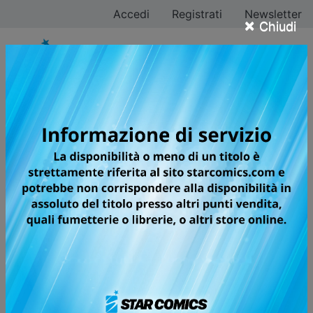
Accedi
Registrati
Newsletter
×
Chiudi
Tutti i fumetti per la
testata STARDUST