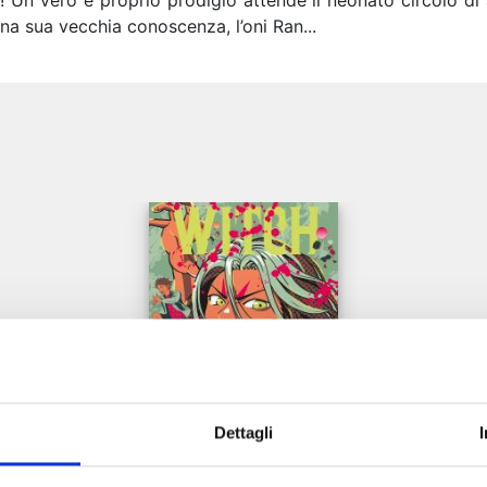
! Un vero e proprio prodigio attende il neonato circolo di 
na sua vecchia conoscenza, l’oni Ran...
e
Dettagli