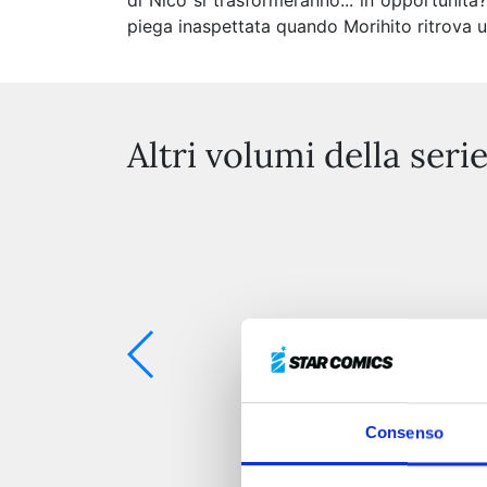
di Nico si trasformeranno... in opportunità?
piega inaspettata quando Morihito ritrova u
Altri volumi della seri
Consenso