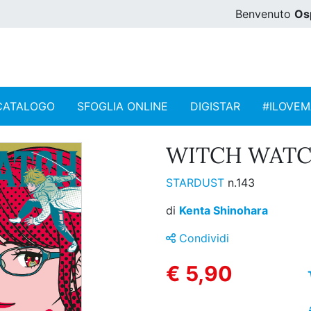
Benvenuto
Os
CATALOGO
SFOGLIA ONLINE
DIGISTAR
#ILOVE
WITCH WATCH
STARDUST
n.143
di
Kenta Shinohara
Condividi
€ 5,90