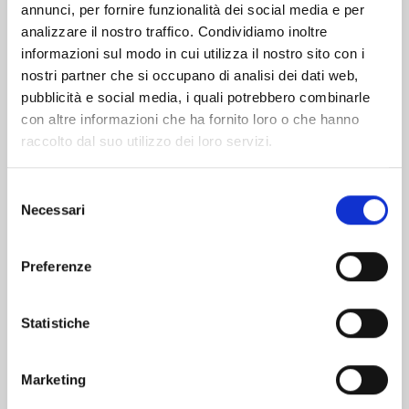
Altri volumi della serie
annunci, per fornire funzionalità dei social media e per
analizzare il nostro traffico. Condividiamo inoltre
informazioni sul modo in cui utilizza il nostro sito con i
nostri partner che si occupano di analisi dei dati web,
pubblicità e social media, i quali potrebbero combinarle
con altre informazioni che ha fornito loro o che hanno
raccolto dal suo utilizzo dei loro servizi.
Selezione
Necessari
del
consenso
Preferenze
WELCOME TO THE BALLROOM n. 12
Statistiche
Marketing
19/11/2024