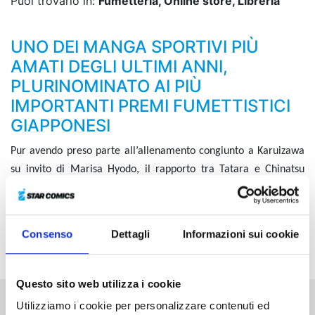
Puoi trovarlo in:
Fumetteria, Online store, Libreria
UNO DEI MANGA SPORTIVI PIÙ
AMATI DEGLI ULTIMI ANNI,
PLURINOMINATO AI PIÙ
IMPORTANTI PREMI FUMETTISTICI
GIAPPONESI
Pur avendo preso parte all’allenamento congiunto a Karuizawa
su invito di Marisa Hyodo, il rapporto tra Tatara e Chinatsu
sembra ormai destinato solo a peggiorare e la coppia è sull’orlo
della rottura. Nel frattempo
, però, il Torneo di Danza Sportiva di
Tokyo sta per iniziare e la maestra ordina ai due ragazzi di
Consenso
Dettagli
Informazioni sui cookie
uscirne vincitori...
Questo sito web utilizza i cookie
Utilizziamo i cookie per personalizzare contenuti ed