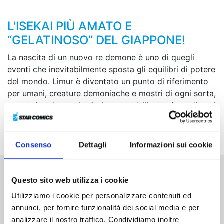
L'ISEKAI PIÙ AMATO E
“GELATINOSO” DEL GIAPPONE!
La nascita di un nuovo re demone è uno di quegli
eventi che inevitabilmente sposta gli equilibri di potere
del mondo. Limur è diventato un punto di riferimento
per umani, creature demoniache e mostri di ogni sorta,
e proprio adesso che è al centro dell’attenzione di tutti
riceve
la notizia che il suo amico Veldra è tornato in
vita...!
Consenso
Dettagli
Informazioni sui cookie
Questo sito web utilizza i cookie
Altri volumi della serie
Utilizziamo i cookie per personalizzare contenuti ed
annunci, per fornire funzionalità dei social media e per
analizzare il nostro traffico. Condividiamo inoltre