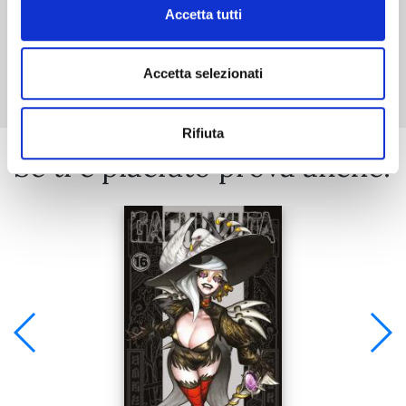
Accetta tutti
Mostra tutto
Accetta selezionati
Rifiuta
Se ti è piaciuto prova anche: