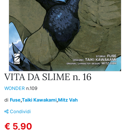
VITA DA SLIME n. 16
WONDER
n.109
di
Fuse
,
Taiki Kawakami
,
Mitz Vah
Condividi
€ 5,90