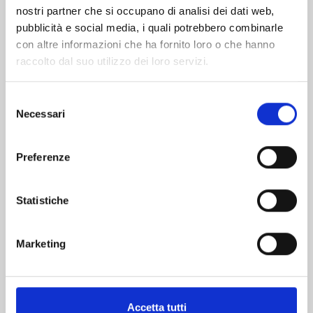
nostri partner che si occupano di analisi dei dati web,
pubblicità e social media, i quali potrebbero combinarle
con altre informazioni che ha fornito loro o che hanno
raccolto dal suo utilizzo dei loro servizi.
Selezione
Necessari
del
consenso
VINLAND SAGA n. 29
Preferenze
CELEBRATION EDITION
Statistiche
05/05/2026
€ 21,90
Marketing
Accetta tutti