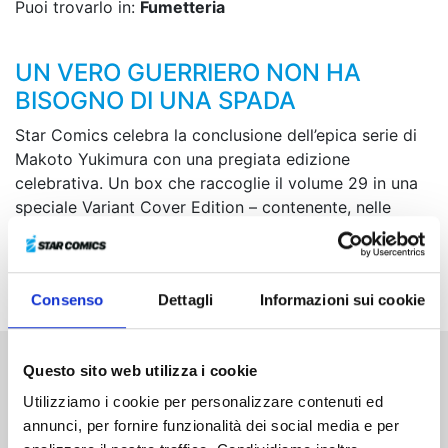
Puoi trovarlo in:
Fumetteria
UN VERO GUERRIERO NON HA
BISOGNO DI UNA SPADA
Star Comics celebra la conclusione dell’epica serie di
Makoto Yukimura con una pregiata edizione
celebrativa. Un box che raccoglie il volume 29 in una
speciale Variant Cover Edition – contenente, nelle
ultime pagine, anche lo storyboard dell’ultimo capitolo
di
Vinland Saga –
oltre a un mini-shikishi, due litografie
a colori di piccolo formato e un esclusivo portachiavi!
Consenso
Dettagli
Informazioni sui cookie
Questo sito web utilizza i cookie
Altri volumi della serie
Utilizziamo i cookie per personalizzare contenuti ed
annunci, per fornire funzionalità dei social media e per