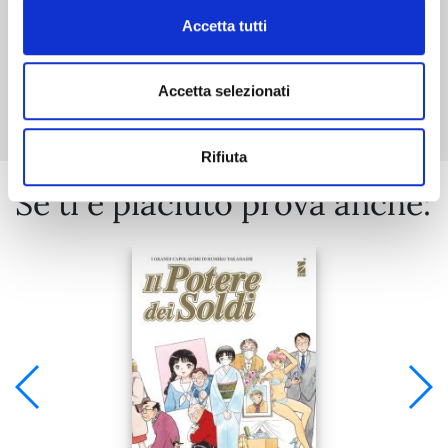
Accetta tutti
Mostra tutto
Accetta selezionati
Rifiuta
Se ti è piaciuto prova anche: