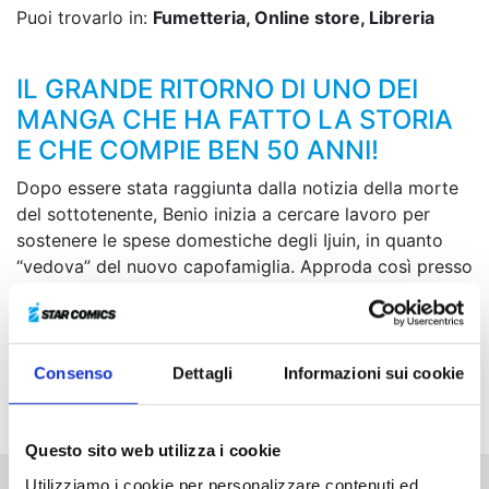
Puoi trovarlo in:
Fumetteria, Online store, Libreria
IL GRANDE RITORNO DI UNO DEI
MANGA CHE HA FATTO LA STORIA
E CHE COMPIE BEN 50 ANNI!
Dopo essere stata raggiunta dalla notizia della morte
del sottotenente, Benio inizia a cercare lavoro per
sostenere le spese domestiche degli Ijuin, in quanto
“vedova” del nuovo capofamiglia. Approda così presso
una piccola casa editrice chiamata Jodansha, dove
incontra il caporedattore Tosei, un uomo tanto
affascinante quanto dichiaratamente misogino e
maschilista! Comincia così la carriera di Benio nel
Consenso
Dettagli
Informazioni sui cookie
movimentato mondo del giornalismo!
Questo sito web utilizza i cookie
Utilizziamo i cookie per personalizzare contenuti ed