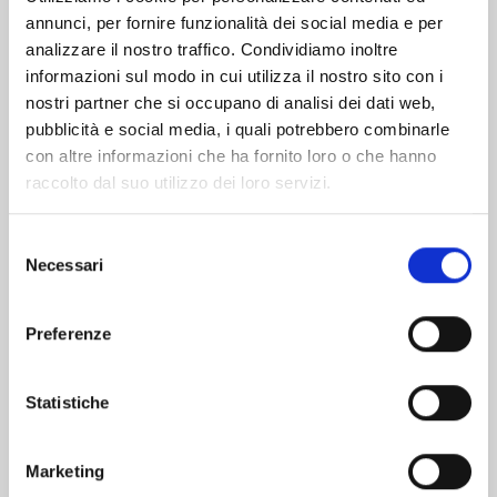
annunci, per fornire funzionalità dei social media e per
Altri volumi della serie
analizzare il nostro traffico. Condividiamo inoltre
informazioni sul modo in cui utilizza il nostro sito con i
nostri partner che si occupano di analisi dei dati web,
pubblicità e social media, i quali potrebbero combinarle
con altre informazioni che ha fornito loro o che hanno
raccolto dal suo utilizzo dei loro servizi.
Selezione
Necessari
del
consenso
Preferenze
Statistiche
UNA RAGAZZA ALLA MODA - 50TH
ANNIVERSARY EDITION n. 4
Marketing
28/10/2025