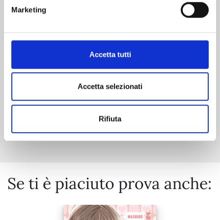
MY GIRLFRIEND'S CHILD n. 4
Marketing
27/01/2026
Accetta tutti
€ 9,90
Accetta selezionati
Rifiuta
Mostra tutto
Se ti è piaciuto prova anche: