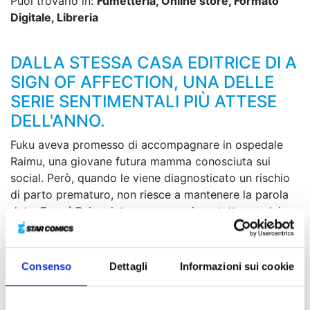
Puoi trovarlo in:
Fumetteria, Online store, Formato
Digitale, Libreria
DALLA STESSA CASA EDITRICE DI A
SIGN OF AFFECTION, UNA DELLE
SERIE SENTIMENTALI PIÙ ATTESE
DELL'ANNO.
Fuku aveva promesso di accompagnare in ospedale
Raimu, una giovane futura mamma conosciuta sui
social. Però, quando le viene diagnosticato un rischio
di parto prematuro, non riesce a mantenere la parola
data. E così Raimu interrompe ogni contatto con lei.
Tra ansie e speranze per il futuro riguardanti se stessa,
Raimu e la bambina, i giorni passano vorticosi, fino ad
arrivare al nono mese. In un giorno di luglio, dopo la
Consenso
Dettagli
Informazioni sui cookie
pioggia, Sachi avverte una strana sensazione correrle
fredda lungo il corpo, accompagnata da uno rumore