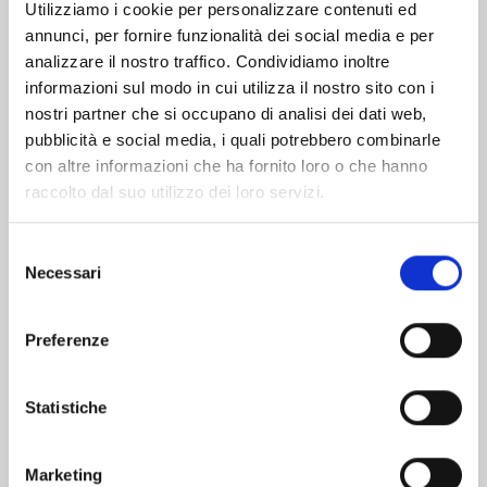
Utilizziamo i cookie per personalizzare contenuti ed
annunci, per fornire funzionalità dei social media e per
Altri volumi della serie
analizzare il nostro traffico. Condividiamo inoltre
informazioni sul modo in cui utilizza il nostro sito con i
nostri partner che si occupano di analisi dei dati web,
pubblicità e social media, i quali potrebbero combinarle
con altre informazioni che ha fornito loro o che hanno
raccolto dal suo utilizzo dei loro servizi.
Selezione
Necessari
del
consenso
Preferenze
Statistiche
UNA RAGAZZA ALLA MODA - 50TH
ANNIVERSARY EDITION n. 4
Marketing