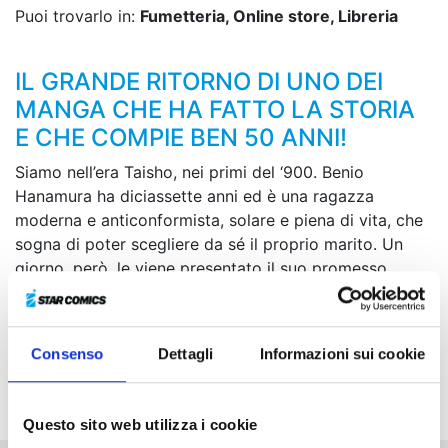
Puoi trovarlo in:
Fumetteria, Online store, Libreria
IL GRANDE RITORNO DI UNO DEI
MANGA CHE HA FATTO LA STORIA
E CHE COMPIE BEN 50 ANNI!
Siamo nell’era Taisho, nei primi del ‘900. Benio
Hanamura ha diciassette anni ed è una ragazza
moderna e anticonformista, solare e piena di vita, che
sogna di poter scegliere da sé il proprio marito. Un
giorno, però, le viene presentato il suo promesso
sposo, il sottotenente Ijuin... Pur di sfuggire a un
matrimonio senza amore, Benio è pronta a combattere
con le unghie e con i denti!
Consenso
Dettagli
Informazioni sui cookie
La nuova edizione del capolavoro che ha fatto la
storia dello shojo manga!
Questo sito web utilizza i cookie