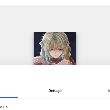
e
Dettagli
YONA LA PRINCIPESSA SCARLATTA n. 45
ookie