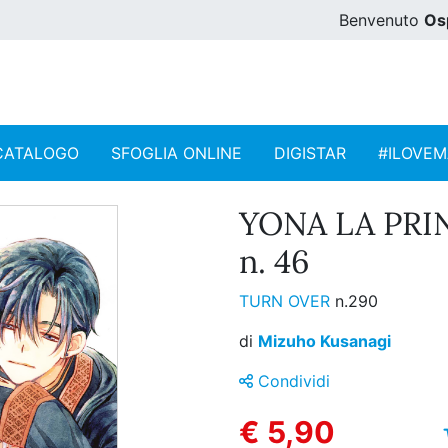
Benvenuto
Os
CATALOGO
SFOGLIA ONLINE
DIGISTAR
#ILOVE
YONA LA PRI
n. 46
TURN OVER
n.290
di
Mizuho Kusanagi
Condividi
€ 5,90