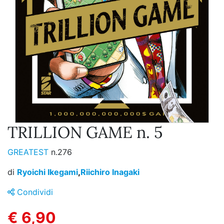
TRILLION GAME n. 5
GREATEST
n.276
di
Ryoichi Ikegami
,
Riichiro Inagaki
Condividi
€ 6,90