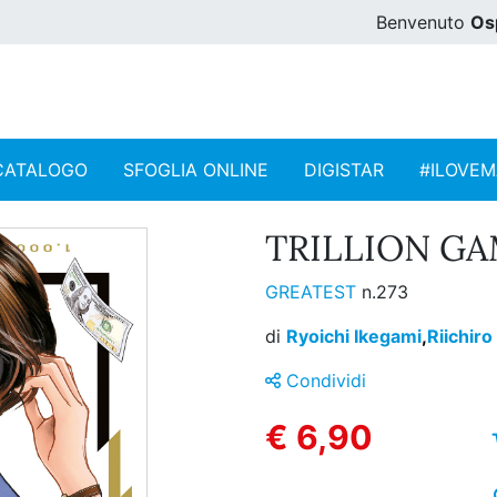
Benvenuto
Os
CATALOGO
SFOGLIA ONLINE
DIGISTAR
#ILOVE
TRILLION GAM
GREATEST
n.273
di
Ryoichi Ikegami
,
Riichiro
Condividi
€ 6,90