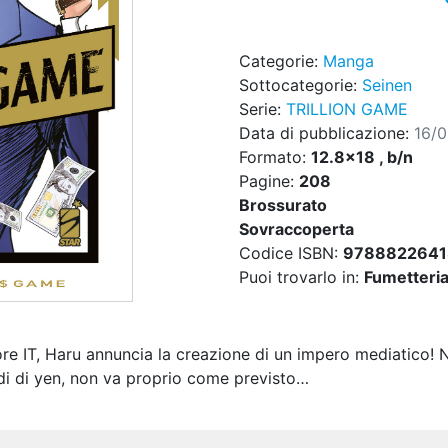
Categorie:
Manga
Sottocategorie:
Seinen
Serie:
TRILLION GAME
Data di pubblicazione:
16/
Formato:
12.8x18 , b/n
Pagine:
208
Brossurato
Sovraccoperta
Codice ISBN:
978882264
Puoi trovarlo in:
Fumetteria,
ore IT, Haru annuncia la creazione di un impero mediatico! 
ardi di yen, non va proprio come previsto…