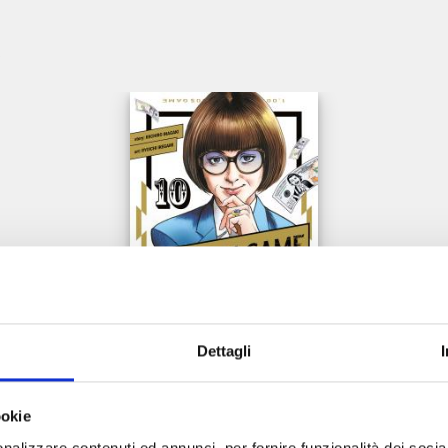
e
Dettagli
TRILLION GAME n. 10
ookie
nalizzare contenuti ed annunci, per fornire funzionalità dei socia