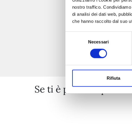
nostro traffico. Condividiamo 
di analisi dei dati web, pubbl
che hanno raccolto dal suo uti
Selezione
Necessari
del
consenso
Rifiuta
Se ti è piaciuto prova 