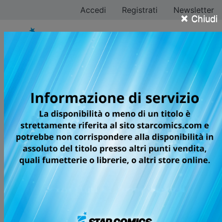
Accedi
Registrati
Newsletter
×
Chiudi
Ryoichi Ikegami
Tutti i fumetti