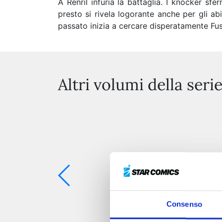
A Renril infuria la battaglia. I knocker sf
presto si rivela logorante anche per gli ab
passato inizia a cercare disperatamente Fush
Altri volumi della seri
Consenso