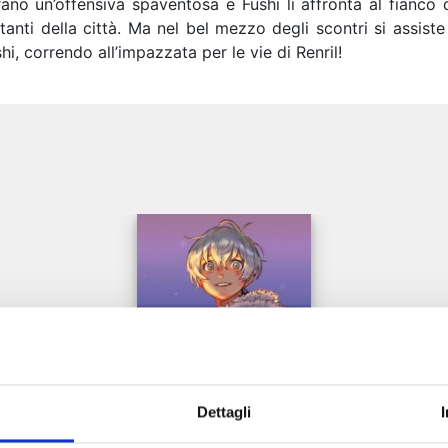
errano un’offensiva spaventosa e Fushi li affronta al fianco
itanti della città. Ma nel bel mezzo degli scontri si assis
i, correndo all’impazzata per le vie di Renril!
e
Dettagli