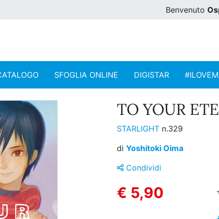
Benvenuto
Os
CATALOGO
SFOGLIA ONLINE
DIGISTAR
#ILOVE
TO YOUR ETER
STARLIGHT
n.329
di
Yoshitoki Oima
Condividi
€ 5,90