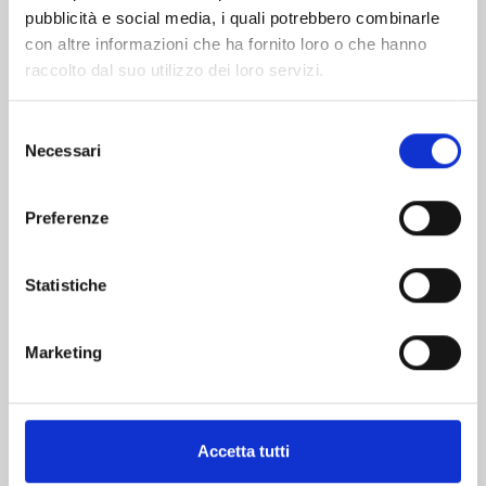
pubblicità e social media, i quali potrebbero combinarle
con altre informazioni che ha fornito loro o che hanno
raccolto dal suo utilizzo dei loro servizi.
Selezione
Necessari
del
consenso
THE JOJOLANDS n. 8
Preferenze
20/10/2026
Statistiche
€ 5,90
Marketing
Mostra tutto
Accetta tutti