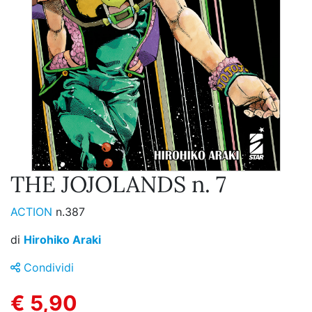
THE JOJOLANDS n. 7
ACTION
n.387
di
Hirohiko Araki
Condividi
€ 5,90