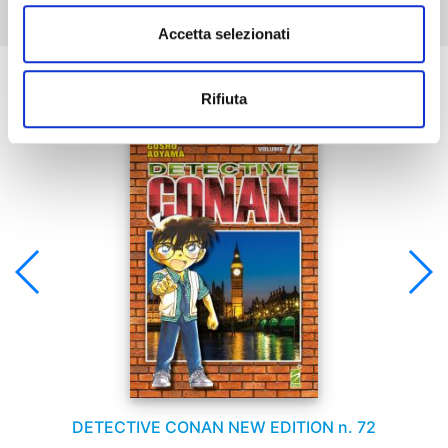
Accetta selezionati
Se ti è piaciuto prova anche:
Rifiuta
DETECTIVE CONAN NEW EDITION n. 72