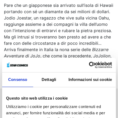
Pare che un giapponese sia arrivato sull’isola di Hawaii
portando con sé un diamante da sei milioni di dollari.
Jodio Joestar, un ragazzo che vive sulla vicina Oahu,
raggiunge assieme a dei compagni la villa dell’uomo
con l'intenzione di entrarvi e rubare la pietra preziosa.
Ma gli intrusi si troveranno ben presto ad avere a che
fare con delle circostanze a dir poco incredibili...
Arriva finalmente in Italia la nona serie delle
Bizzarre
Avventure di JoJo
, che come la precedente,
JoJolion
,
porta avanti la saga nella dimensione
Steel Ball Run
!
Quali mirabolanti sorprese avrà in serbo stavolta la
geniale mente del maestro Araki?
Consenso
Dettagli
Informazioni sui cookie
Questo sito web utilizza i cookie
Altri volumi della serie
Utilizziamo i cookie per personalizzare contenuti ed
annunci, per fornire funzionalità dei social media e per