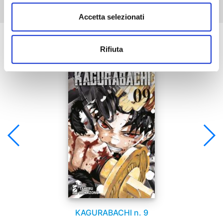
Accetta selezionati
Se ti è piaciuto prova anche:
Rifiuta
KAGURABACHI n. 9