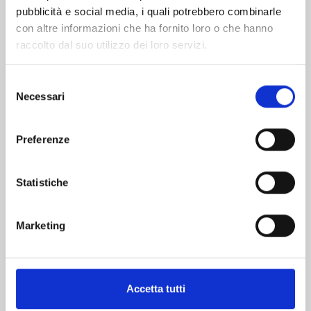
pubblicità e social media, i quali potrebbero combinarle
con altre informazioni che ha fornito loro o che hanno
raccolto dal suo utilizzo dei loro servizi.
Selezione
Necessari
del
consenso
THE JOJOLANDS n. 8
Preferenze
20/10/2026
Statistiche
€ 5,90
Marketing
Mostra tutto
Accetta tutti