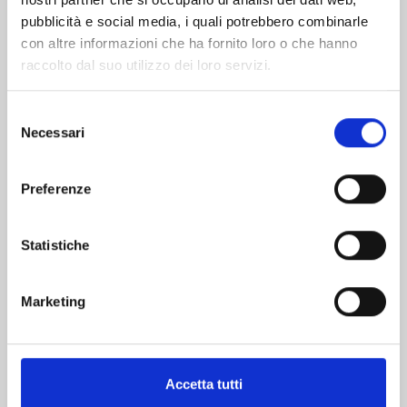
pubblicità e social media, i quali potrebbero combinarle
con altre informazioni che ha fornito loro o che hanno
raccolto dal suo utilizzo dei loro servizi.
Selezione
Necessari
del
consenso
THE CASE STUDY OF VANITAS n. 11
Preferenze
05/11/2024
Statistiche
€ 6,50
Marketing
Accetta tutti
Mostra tutto