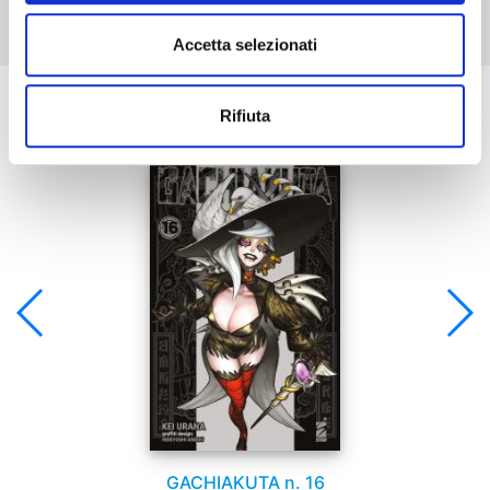
Accetta selezionati
Se ti è piaciuto prova anche:
Rifiuta
GACHIAKUTA n. 16