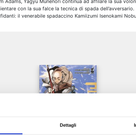
iam Adams, Yagyu Munenori continua ad affilare la sua volo
entare con la sua falce la tecnica di spada dell’avversario.
fidanti: il venerabile spadaccino Kamiizumi Isenokami Nobut
e
Dettagli