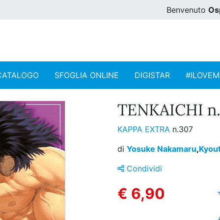
Benvenuto
Os
CATALOGO
SFOGLIA ONLINE
DIGISTAR
#ILOVE
TENKAICHI n.
KAPPA EXTRA
n.307
di
Yosuke Nakamaru
,
Kyou
Condividi
€ 6,90