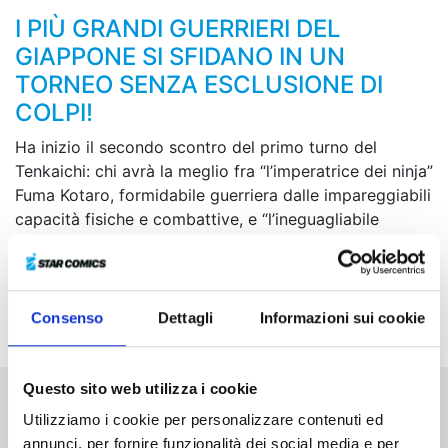
I PIÙ GRANDI GUERRIERI DEL
GIAPPONE SI SFIDANO IN UN
TORNEO SENZA ESCLUSIONE DI
COLPI!
Ha inizio il secondo scontro del primo turno del
Tenkaichi: chi avrà la meglio fra “l’imperatrice dei ninja”
Fuma Kotaro, formidabile guerriera dalle impareggiabili
capacità fisiche e combattive, e “l’ineguagliabile
nell’arte della spada corta” Toda Seigen, dotato di un
potere che sembra trascendere le umane conoscenze?
Uno spettacolo mozzafiato sta per schiudersi sotto
l’avido sguardo dello scellerato sovrano demoniaco!
Consenso
Dettagli
Informazioni sui cookie
Questo sito web utilizza i cookie
Utilizziamo i cookie per personalizzare contenuti ed
Altri volumi della serie
annunci, per fornire funzionalità dei social media e per