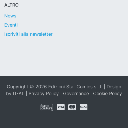
ALTRO
News
Eventi
Iscriviti alla newsletter
Copyright © 2026 Edizioni Star Comics s.r.l. | Design
by
IT-AL
|
Privacy Policy
|
Governance
|
Cookie Policy