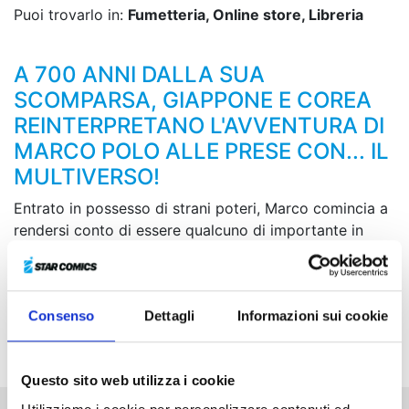
Puoi trovarlo in:
Fumetteria, Online store, Libreria
A 700 ANNI DALLA SUA
SCOMPARSA, GIAPPONE E COREA
REINTERPRETANO L'AVVENTURA DI
MARCO POLO ALLE PRESE CON... IL
MULTIVERSO!
Entrato in possesso di strani poteri, Marco comincia a
rendersi conto di essere qualcuno di importante in
quel nuovo mondo e, nel frattempo, compaiono dei
bizzarri individui, tra cui alcuni uomini fusi a insetti che
gli fanno delle richieste assurde. Per sfuggire alla
Consenso
Dettagli
Informazioni sui cookie
minaccia di un gruppo chiamato Baek, questa volta
sembra finito in un universo privo di ossigeno…
Questo sito web utilizza i cookie