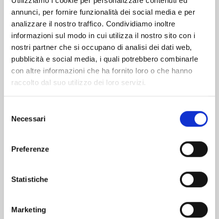
Utilizziamo i cookie per personalizzare contenuti ed
annunci, per fornire funzionalità dei social media e per
Altri volumi della serie
analizzare il nostro traffico. Condividiamo inoltre
informazioni sul modo in cui utilizza il nostro sito con i
nostri partner che si occupano di analisi dei dati web,
pubblicità e social media, i quali potrebbero combinarle
con altre informazioni che ha fornito loro o che hanno
raccolto dal suo utilizzo dei loro servizi.
Selezione
Necessari
del
consenso
Preferenze
Statistiche
SUPER STRING: MARCO POLO’S TRAVEL TO
THE MULTIVERSE n. 4
Marketing