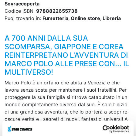
Sovraccoperta
Codice ISBN:
9788822655738
Puoi trovarlo in:
Fumetteria, Online store, Libreria
A 700 ANNI DALLA SUA
SCOMPARSA, GIAPPONE E COREA
REINTERPRETANO L'AVVENTURA DI
MARCO POLO ALLE PRESE CON... IL
MULTIVERSO!
Marco Polo è un orfano che abita a Venezia e che
lavora senza sosta per mantenere i suoi fratellini. Per
proteggere la sua famiglia si ritrova catapultato in un
mondo completamente diverso dal suo. È solo l’inizio
di una grandiosa avventura, che lo porterà a scoprire
oscure verità e i segreti di nuovi, fantastici universi! A
settecento anni dalla sua scomparsa, Giappone e
Corea reinterpretano l’avventura di Marco Polo alle