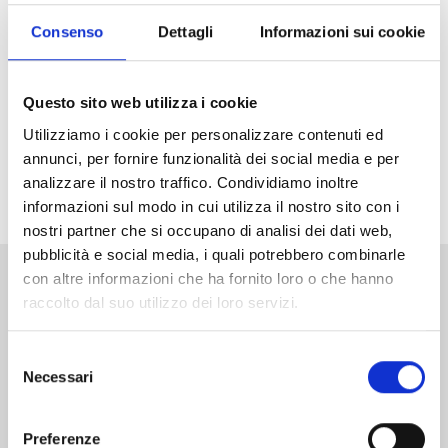
prese con... il multiverso!
Consenso
Dettagli
Informazioni sui cookie
Azione e mistero vi aspettano nella serie che ha visto
la collaborazione dell’editore giapponese Shogakukan
e dello studio coreano YLAB, scritta dal geniale Inwan
Questo sito web utilizza i cookie
Youn e magistralmente disegnata da Boichi (
Dr.Stone
)!
Utilizziamo i cookie per personalizzare contenuti ed
annunci, per fornire funzionalità dei social media e per
Il primo volume si vestirà con una fantastica variant
analizzare il nostro traffico. Condividiamo inoltre
cover!
informazioni sul modo in cui utilizza il nostro sito con i
nostri partner che si occupano di analisi dei dati web,
pubblicità e social media, i quali potrebbero combinarle
con altre informazioni che ha fornito loro o che hanno
Altri volumi della serie
raccolto dal suo utilizzo dei loro servizi.
Selezione
Necessari
del
consenso
Preferenze