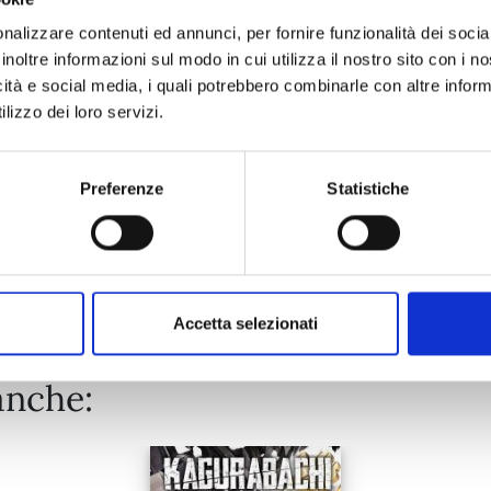
SUPER DRAGON BALL HEROES - ULTRA GOD MISSION!!!! n. 
nalizzare contenuti ed annunci, per fornire funzionalità dei socia
inoltre informazioni sul modo in cui utilizza il nostro sito con i 
21/10/2025
icità e social media, i quali potrebbero combinarle con altre inform
lizzo dei loro servizi.
€ 5,50
Preferenze
Statistiche
Mostra tutto
Accetta selezionati
anche: