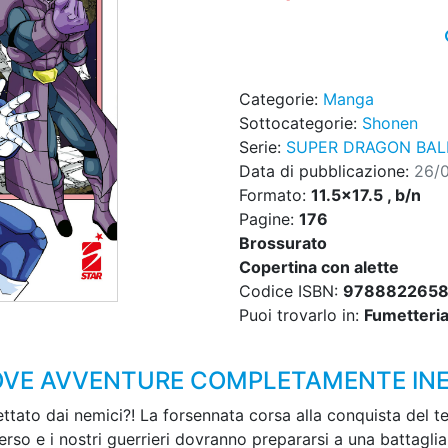
Categorie:
Manga
Sottocategorie:
Shonen
Serie:
SUPER DRAGON BALL
Data di pubblicazione:
26/
Formato:
11.5x17.5 , b/n
Pagine:
176
Brossurato
Copertina con alette
Codice ISBN:
978882265
Puoi trovarlo in:
Fumetteria,
UOVE AVVENTURE COMPLETAMENTE INE
ettato dai nemici?! La forsennata corsa alla conquista del t
niverso e i nostri guerrieri dovranno prepararsi a una battagl