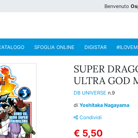
Benvenuto
Os
CATALOGO
SFOGLIA ONLINE
DIGISTAR
#ILOVE
SUPER DRAGO
ULTRA GOD MI
DB UNIVERSE
n.9
di
Yoshitaka Nagayama
Condividi
€ 5,50