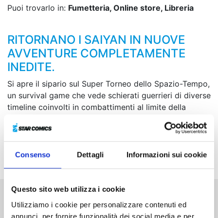
Puoi trovarlo in:
Fumetteria, Online store, Libreria
RITORNANO I SAIYAN IN NUOVE
AVVENTURE COMPLETAMENTE
INEDITE.
Si apre il sipario sul Super Torneo dello Spazio-Tempo,
un survival game che vede schierati guerrieri di diverse
timeline coinvolti in combattimenti al limite della
sopravvivenza! Quale sarà l’obiettivo reale di questo
evento? E chi è a tirare effettivamente le fila del
gioco? Ha inizio un nuovo capitolo di battaglie super
caotiche!
Consenso
Dettagli
Informazioni sui cookie
Questo sito web utilizza i cookie
Utilizziamo i cookie per personalizzare contenuti ed
Altri volumi della serie
annunci, per fornire funzionalità dei social media e per