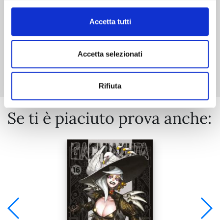
Accetta tutti
Accetta selezionati
Mostra tutto
Rifiuta
Se ti è piaciuto prova anche: