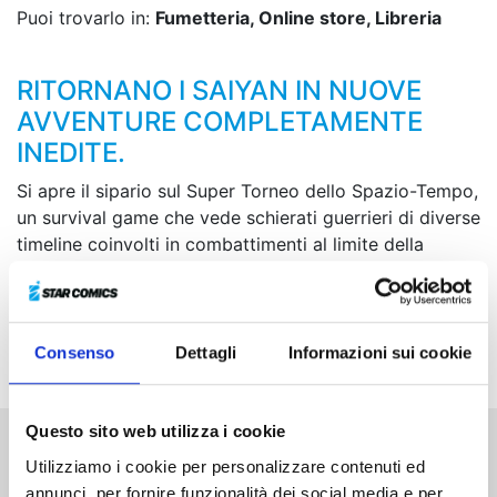
Puoi trovarlo in:
Fumetteria, Online store, Libreria
RITORNANO I SAIYAN IN NUOVE
AVVENTURE COMPLETAMENTE
INEDITE.
Si apre il sipario sul Super Torneo dello Spazio-Tempo,
un survival game che vede schierati guerrieri di diverse
timeline coinvolti in combattimenti al limite della
sopravvivenza! Quale sarà l’obiettivo reale di questo
evento? E chi è a tirare effettivamente le fila del
gioco? Ha inizio un nuovo capitolo di battaglie super
caotiche!
Consenso
Dettagli
Informazioni sui cookie
Questo sito web utilizza i cookie
Utilizziamo i cookie per personalizzare contenuti ed
Altri volumi della serie
annunci, per fornire funzionalità dei social media e per