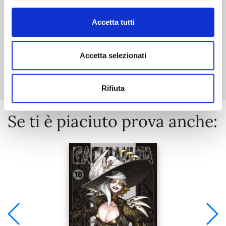
Accetta tutti
Accetta selezionati
Mostra tutto
Rifiuta
Se ti è piaciuto prova anche: