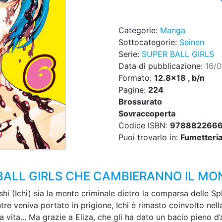
Categorie:
Manga
Sottocategorie:
Seinen
Serie:
SUPER BALL GIRLS
Data di pubblicazione:
16/
Formato:
12.8x18 , b/n
Pagine:
224
Brossurato
Sovraccoperta
Codice ISBN:
978882266
Puoi trovarlo in:
Fumetteria,
 BALL GIRLS CHE CAMBIERANNO IL MO
shi (Ichi) sia la mente criminale dietro la comparsa delle S
 veniva portato in prigione, Ichi è rimasto coinvolto nella
a vita... Ma grazie a Eliza, che gli ha dato un bacio pieno d’