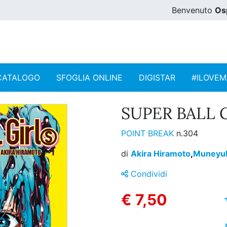
Benvenuto
Os
CATALOGO
SFOGLIA ONLINE
DIGISTAR
#ILOVE
SUPER BALL G
POINT BREAK
n.304
di
Akira Hiramoto
,
Muneyuk
Condividi
€ 7,50