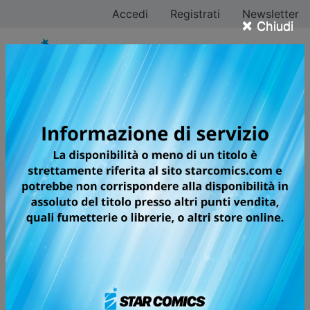
Accedi
Registrati
Newsletter
×
Chiudi
Muneyuki Kaneshiro
Tutti i fumetti